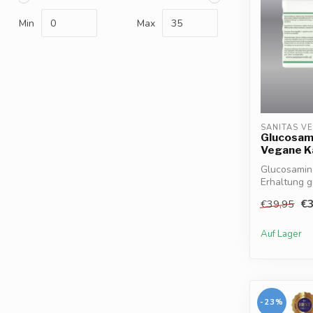
Min
Max
SANITAS V
Glucosami
Vegane K
Glucosamin 
Erhaltung 
bei...
€3
€39,95
Auf Lager
-23%