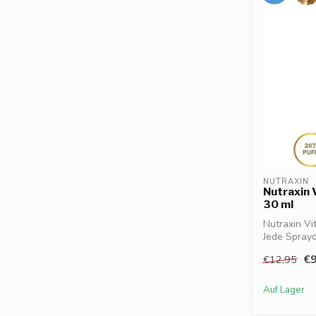
NUTRAXIN
Nutraxin 
30 ml
Nutraxin Vi
Jede Sprayd
D3...
€9
€12,95
Auf Lager