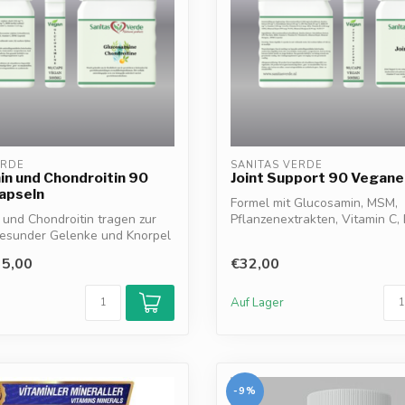
ERDE
SANITAS VERDE
n und Chondroitin 90
Joint Support 90 Vegane
apseln
Formel mit Glucosamin, MSM,
und Chondroitin tragen zur
Pflanzenextrakten, Vitamin C, 
gesunder Gelenke und Knorpel
Kupfer und Man...
5,00
€32,00
Auf Lager
-9%