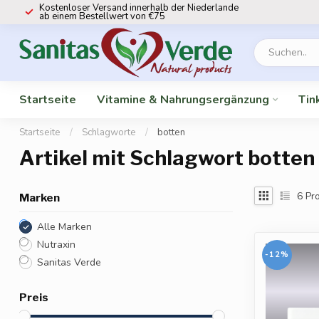
Kostenloser Versand innerhalb der Niederlande
ab einem Bestellwert von €75
Startseite
Vitamine & Nahrungsergänzung
Tin
Startseite
/
Schlagworte
/
botten
Artikel mit Schlagwort botten
6
Pro
Marken
Alle Marken
Nutraxin
-12%
Sanitas Verde
Preis