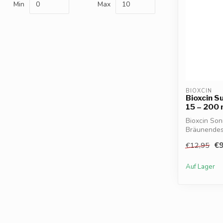
Min
Max
BIOXCIN
Bioxcin S
15 – 200 
Bioxcin Son
Bräunendes
Karotten...
€9
€12,95
Auf Lager