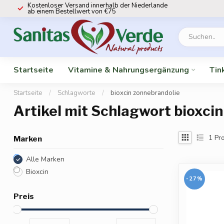
Kostenloser Versand innerhalb der Niederlande
ab einem Bestellwert von €75
Startseite
Vitamine & Nahrungsergänzung
Tin
Startseite
/
Schlagworte
/
bioxcin zonnebrandolie
Artikel mit Schlagwort bioxci
1
Pro
Marken
Alle Marken
Bioxcin
-27%
Preis