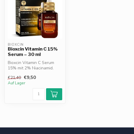
BIOXCIN
Bioxcin Vitamin C 15%
Serum – 30 ml
Bioxcin Vitamin C Serum
15% mit 2% Niacinamid.
Hellt die Haut auf, reduziert
€9,50
€21,40
Unr...
Auf Lager