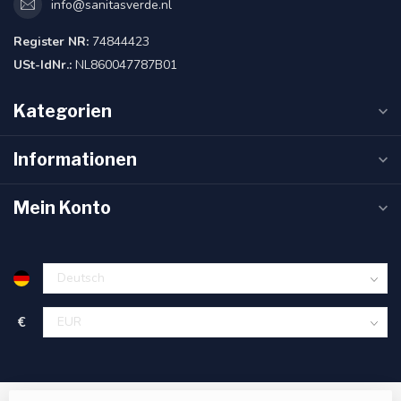
info@sanitasverde.nl
Register NR:
74844423
USt-IdNr.:
NL860047787B01
Kategorien
Informationen
Mein Konto
€