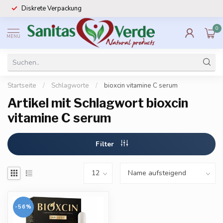
Diskrete Verpackung
0
MENU
Startseite
/
Schlagworte
/
bioxcin vitamine C serum
Artikel mit Schlagwort bioxcin
vitamine C serum
Filter
-56%