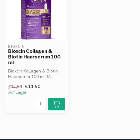
BIOXCIN
Bioxcin Collagen &
Biotin Haarserum 100
ml
Bioxcin Kollagen & Biotin
Haarserum 100 ml. Mit
Kollagen, Biotin & Peptiden.
€11,50
€14,50
Stä...
Auf Lager