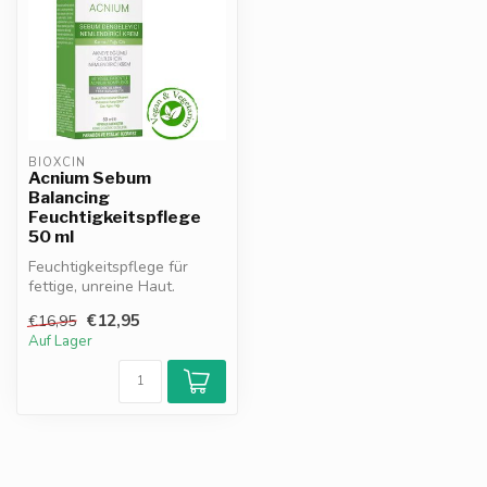
BIOXCIN
Acnium Sebum
Balancing
Feuchtigkeitspflege
50 ml
Feuchtigkeitspflege für
fettige, unreine Haut.
Reguliert Talg, reduziert
€12,95
€16,95
Rötunge...
Auf Lager