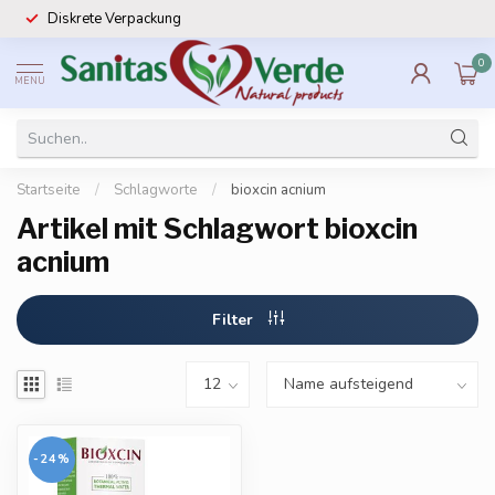
Diskrete Verpackung
0
MENU
Startseite
/
Schlagworte
/
bioxcin acnium
Artikel mit Schlagwort bioxcin
acnium
Filter
-24%