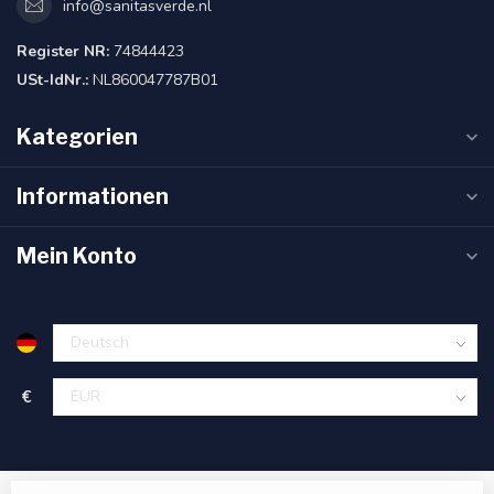
info@sanitasverde.nl
Register NR:
74844423
USt-IdNr.:
NL860047787B01
Kategorien
Informationen
Mein Konto
€