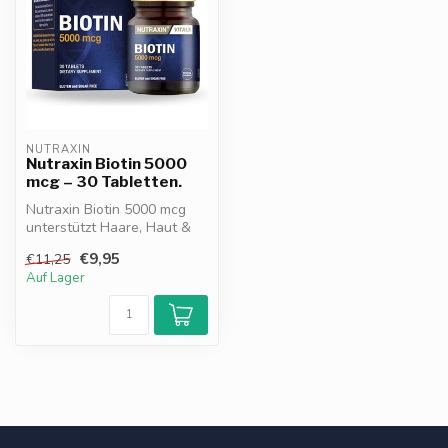
NUTRAXIN
Nutraxin Biotin 5000
mcg – 30 Tabletten.
Nutraxin Biotin 5000 mcg
unterstützt Haare, Haut &
Nägel. Wichtig für
€9,95
€11,25
Keratinbil...
Auf Lager