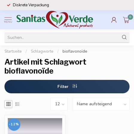
Diskrete Verpackung
0
MENU
Startseite
/
Schlagworte
/
bioflavonoïde
Artikel mit Schlagwort
bioflavonoïde
Filter
-12%