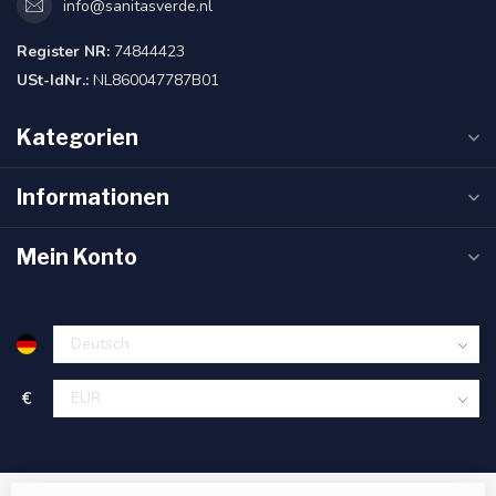
info@sanitasverde.nl
Register NR:
74844423
USt-IdNr.:
NL860047787B01
Kategorien
Informationen
Mein Konto
€