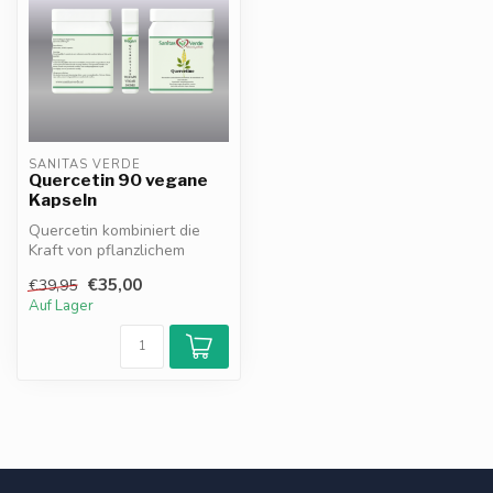
SANITAS VERDE
Quercetin 90 vegane
Kapseln
Quercetin kombiniert die
Kraft von pflanzlichem
Quercetin mit Vitamin C und
€35,00
€39,95
Brom...
Auf Lager