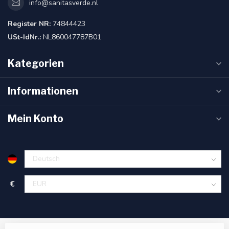
info@sanitasverde.nl
Register NR:
74844423
USt-IdNr.:
NL860047787B01
Kategorien
Informationen
Mein Konto
€