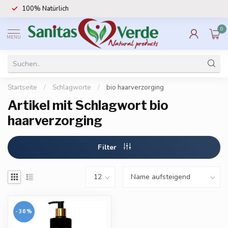
100% Natürlich
0
MENU
Startseite
/
Schlagworte
/
bio haarverzorging
Artikel mit Schlagwort bio
haarverzorging
Filter
-36%