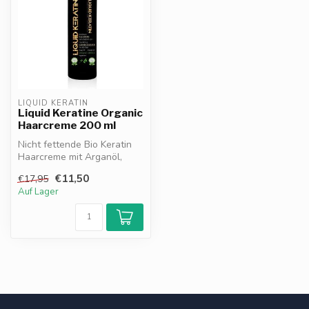
LIQUID KERATIN
Liquid Keratine Organic
Haarcreme 200 ml
Nicht fettende Bio Keratin
Haarcreme mit Arganöl,
Avocado & Aloe Vera.
€11,50
€17,95
Nährt, hy...
Auf Lager