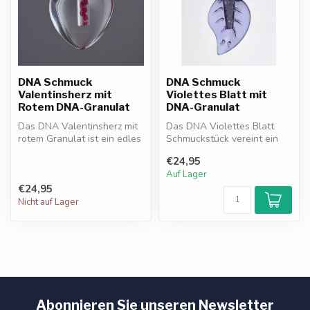
DNA Schmuck
DNA Schmuck
Valentinsherz mit
Violettes Blatt mit
Rotem DNA-Granulat
DNA-Granulat
Das DNA Valentinsherz mit
Das DNA Violettes Blatt
rotem Granulat ist ein edles
Schmuckstück vereint ein
Schmuckstück, das Liebe u...
elegantes Blattdesign mit
€24,95
viole...
Auf Lager
€24,95
Nicht auf Lager
Abonnieren Sie unseren Newsletter