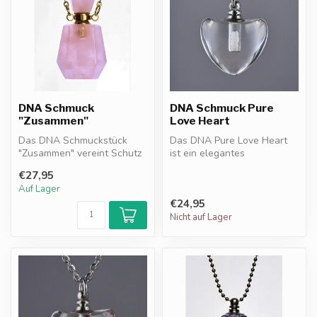
DNA Schmuck
DNA Schmuck Pure
"Zusammen"
Love Heart
Das DNA Schmuckstück
Das DNA Pure Love Heart
"Zusammen" vereint Schutz
ist ein elegantes
und Erinnerung. Mit DNA-
Schmuckstück mit DNA-
€27,95
Granulat ...
Granulat Resonanz...
Auf Lager
€24,95
Nicht auf Lager