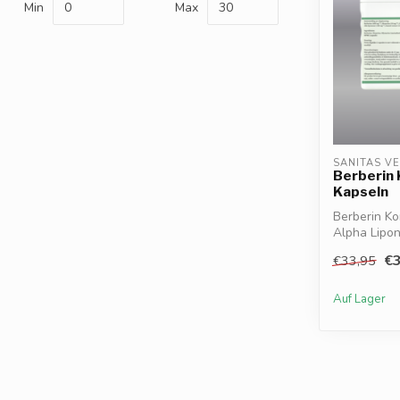
Min
Max
SANITAS V
Berberin
Kapseln
Berberin Ko
Alpha Lipon
Unterst...
€3
€33,95
Auf Lager