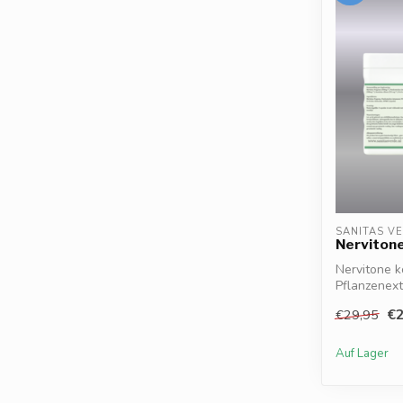
SANITAS V
Nerviton
Nervitone k
Pflanzenext
Mineralstoff
€2
€29,95
Auf Lager