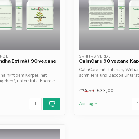
ERDE
SANITAS VERDE
dha Extrakt 90 vegane
CalmCare 90 vegane Kap
CalmCare mit Baldrian, Witha
 hilft dem Körper, mit
somnifera und Bacopa unterst
gehen*, unterstützt Energie
Entspannung, St...
€23,00
€26,50
Auf Lager