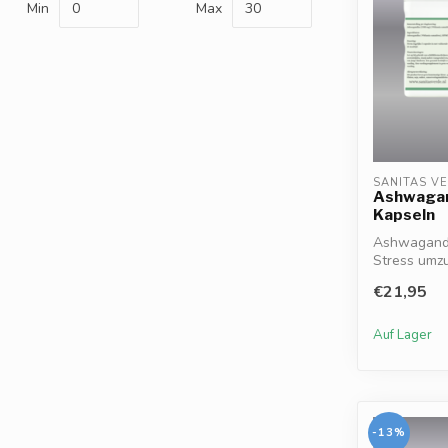
Min
Max
SANITAS V
Ashwagan
Kapseln
Ashwagandha
Stress umzu
und Kon...
€21,95
Auf Lager
-13%