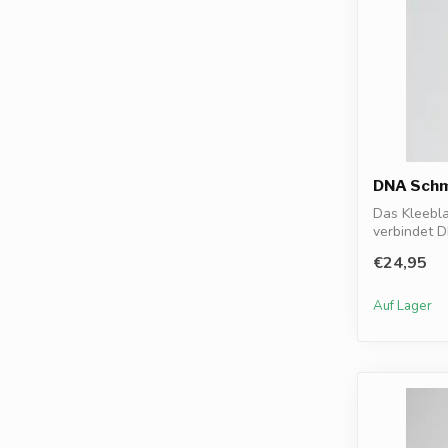
DNA Schm
Das Kleebl
verbindet D
mit der Sym.
€24,95
Auf Lager