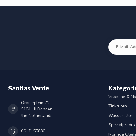
Sanitas Verde
Kategori
Vitamine & N
Oranjeplein 72
Tinkturen
5104 HJ Dongen
the Netherlands
Wasserfilter
Spezialproduk
0617155880
Moringa Oleif