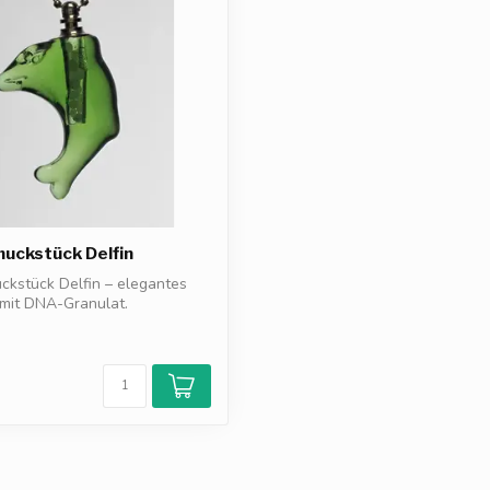
uckstück Delfin
kstück Delfin – elegantes
 mit DNA-Granulat.
 aus...