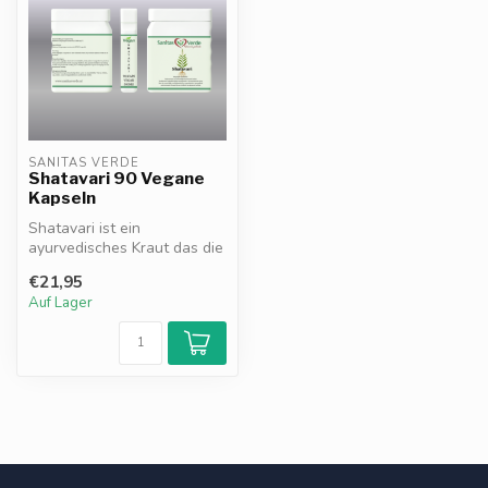
SANITAS VERDE
Shatavari 90 Vegane
Kapseln
Shatavari ist ein
ayurvedisches Kraut das die
natürliche hormonelle
€21,95
Balance unte...
Auf Lager