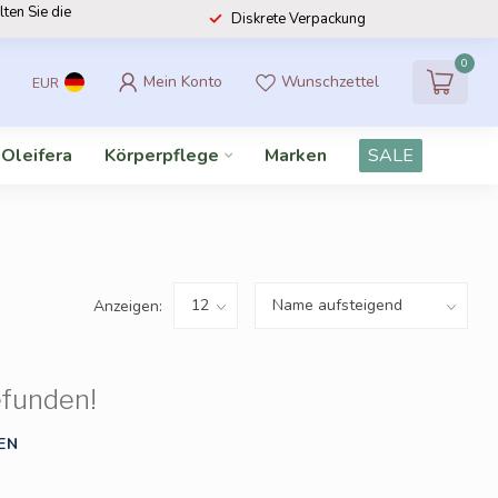
lten Sie die
Diskrete Verpackung
0
Mein Konto
Wunschzettel
EUR
 Oleifera
Körperpflege
Marken
SALE
Anzeigen:
efunden!
EN