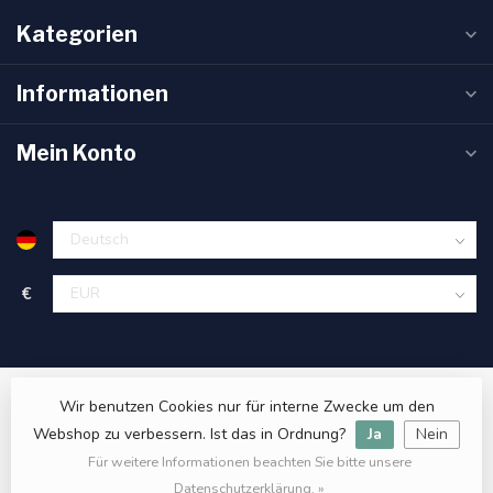
Kategorien
Informationen
Mein Konto
€
Wir benutzen Cookies nur für interne Zwecke um den
Webshop zu verbessern. Ist das in Ordnung?
Ja
Nein
Für weitere Informationen beachten Sie bitte unsere
© Copyright 2026 Sanitas Verde
- Powered by
Lightspeed
- Theme
by
Dyvelopment
Datenschutzerklärung. »