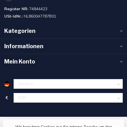
Register NR:
74844423
USt-IdNr.:
NL860047787B01
Kategorien
Informationen
Mein Konto
€
Wir benutzen Cookies nur für interne Zwecke um den