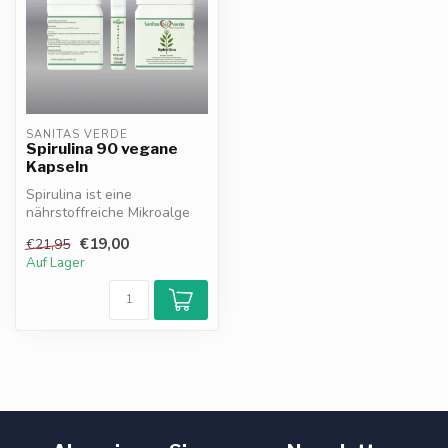
SANITAS VERDE
Spirulina 90 vegane
Kapseln
Spirulina ist eine
nährstoffreiche Mikroalge
mit Proteinen Vitaminen
€19,00
€21,95
Mineralstof...
Auf Lager