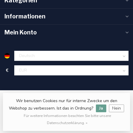
Kategorien
Informationen
Mein Konto
€
Wir benutzen Cookies nur für interne Zwecke um den
Webshop zu verbessern. Ist das in Ordnung?
Ja
Nein
Für weitere Informationen beachten Sie bitte unsere
© Copyright 2026 Sanitas Verde
- Powered by
Lightspeed
- Theme
by
Dyvelopment
Datenschutzerklärung. »