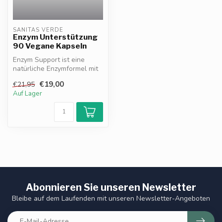
SANITAS VERDE
Enzym Unterstützung
90 Vegane Kapseln
Enzym Support ist eine
natürliche Enzymformel mit
Bromelain, Papain, Betain
€19,00
€21,95
HCl ...
Auf Lager
Abonnieren Sie unseren Newsletter
Bleibe auf dem Laufenden mit unseren Newsletter-Angeboten