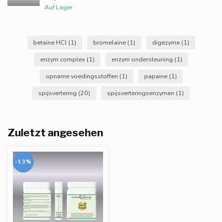
Auf Lager
betaïne HCl
(1)
bromelaïne
(1)
digezyme
(1)
enzym complex
(1)
enzym ondersteuning
(1)
opname voedingsstoffen
(1)
papaïne
(1)
spijsvertering
(20)
spijsverteringsenzymen
(1)
Zuletzt angesehen
-13%