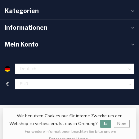
Kategorien
Informationen
Mein Konto
€
Wir benutzen Cookies nur für interne Zwecke um den
Webshop zu verbessern. Ist das in Ordnung?
Ja
Nein
Für weitere Informationen beachten Sie bitte unsere
© Copyright 2026 Sanitas Verde
- Powered by
Lightspeed
- Theme
by
Dyvelopment
Datenschutzerklärung. »