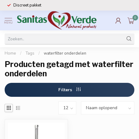
Discreet pakket
0
MENU
Home
/
Tags
/
waterfilter onderdelen
Producten getagd met waterfilter
onderdelen
Filters