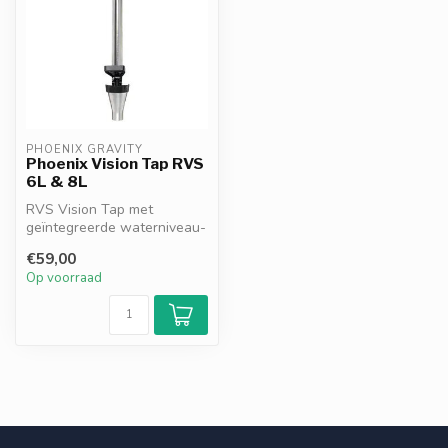
PHOENIX GRAVITY
Phoenix Vision Tap RVS
6L & 8L
RVS Vision Tap met
geïntegreerde waterniveau-
indicator. Geschikt voor
€59,00
Phoenix Gr...
Op voorraad