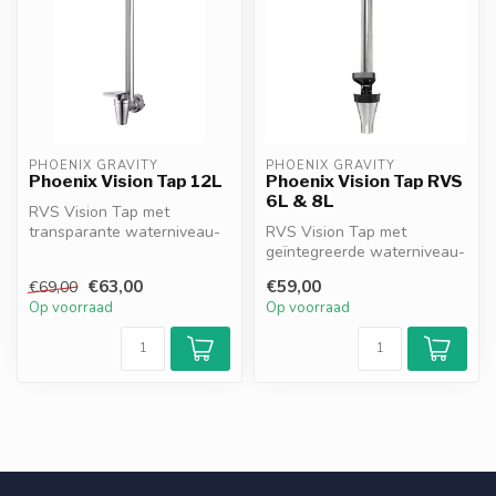
PHOENIX GRAVITY
PHOENIX GRAVITY
Phoenix Vision Tap 12L
Phoenix Vision Tap RVS
6L & 8L
RVS Vision Tap met
transparante waterniveau-
RVS Vision Tap met
indicator voor het Phoenix
geïntegreerde waterniveau-
Gravity 1...
indicator. Geschikt voor
€63,00
€59,00
€69,00
Phoenix Gr...
Op voorraad
Op voorraad