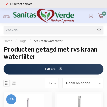
Discreet pakket
0
MENU
Home
/
Tags
/
rvs kraan waterfilter
Producten getagd met rvs kraan
waterfilter
Filters
-9%