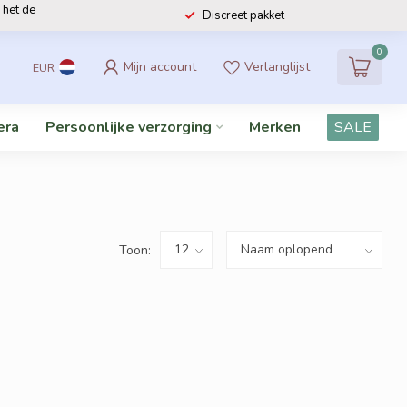
 het de
Discreet pakket
0
Mijn account
Verlanglijst
EUR
era
Persoonlijke verzorging
Merken
SALE
Toon: