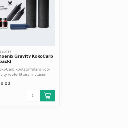
RAVITY
hoenix Gravity KokoCarb
-pack)
okoCarb koolstoffilters voor
ity waterfilters, inclusief ...
9,00
d