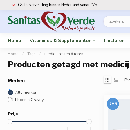
Gratis verzending binnen Nederland vanaf €75
Home
Vitamines & Supplementen
Tincturen
Home
/
Tags
/
medicijnresten filteren
Producten getagd met medicijn
1
Pro
Merken
Alle merken
Phoenix Gravity
-10%
Prijs