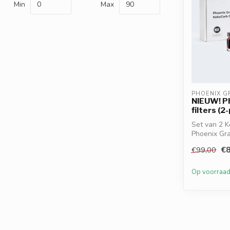
Min
Max
PHOENIX G
NIEUW! P
filters (2
Set van 2 K
Phoenix Grav
€8
€99,00
Op voorraa