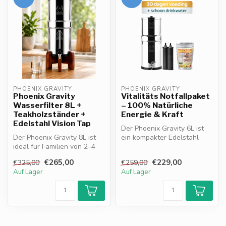
PHOENIX GRAVITY
PHOENIX GRAVITY
Phoenix Gravity
Vitalitäts Notfallpaket
Wasserfilter 8L +
– 100% Natürliche
Teakholzständer +
Energie & Kraft
Edelstahl Vision Tap
Der Phoenix Gravity 6L ist
Der Phoenix Gravity 8L ist
ein kompakter Edelstahl-
ideal für Familien von 2–4
Wasserfilter ohne
Personen. Funktioniert ohn...
Strombedarf...
€265,00
€229,00
€325,00
€259,00
Auf Lager
Auf Lager