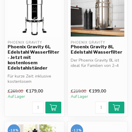
PHOENIX GRAVITY
PHOENIX GRAVITY
Phoenix Gravity 6L
Phoenix Gravity 8L
Edelstahl Wasserfilter
Edelstahl Wasserfilter
- Jetzt mit
Der Phoenix Gravity 8L ist
kostenlosem
ideal für Familien von 2–4
Edelstahlständer
Personen. Funktioniert ohn...
Für kurze Zeit: inklusive
kostenlosem
Edelstahlständer.. Der
€179,00
€199,00
€269,00
€219,00
Phoenix Gravity 6L ...
Auf Lager
Auf Lager
-18%
-12%