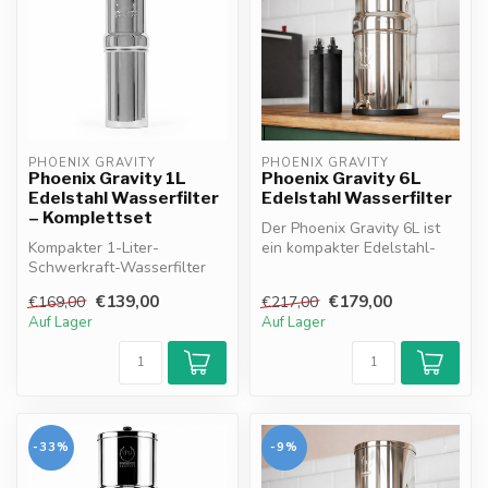
PHOENIX GRAVITY
PHOENIX GRAVITY
Phoenix Gravity 1L
Phoenix Gravity 6L
Edelstahl Wasserfilter
Edelstahl Wasserfilter
– Komplettset
Der Phoenix Gravity 6L ist
Kompakter 1-Liter-
ein kompakter Edelstahl-
Schwerkraft-Wasserfilter
Wasserfilter ohne
aus Edelstahl inklusive Mini
Strombedarf...
€139,00
€179,00
€169,00
€217,00
KokoCarb...
Auf Lager
Auf Lager
-33%
-9%