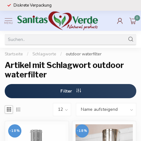
Diskrete Verpackung
0
MENU
Startseite
/
Schlagworte
/
outdoor waterfilter
Artikel mit Schlagwort outdoor
waterfilter
Filter
-18%
-18%