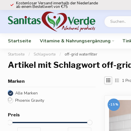
Kostenloser Versand innerhalb der Niederlande
ab einem Bestellwert von €75
Startseite
Vitamine & Nahrungsergänzung
Tin
Startseite
/
Schlagworte
/
off-grid waterfilter
Artikel mit Schlagwort off-gri
1
Pro
Marken
Alle Marken
Phoenix Gravity
-15%
Preis