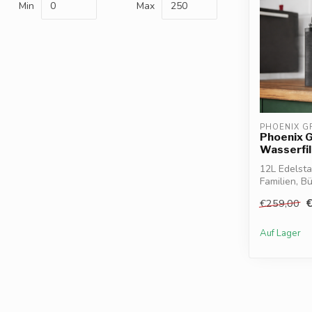
Min
Max
PHOENIX G
Phoenix G
Wasserfil
12L Edelsta
Familien, B
PFAS...
€259,00
Auf Lager