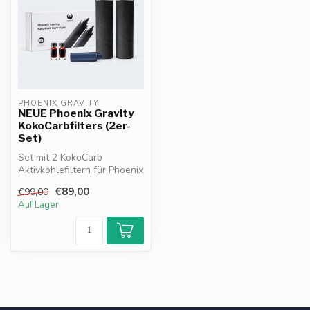
PHOENIX GRAVITY
NEUE Phoenix Gravity
KokoCarbfilters (2er-
Set)
Set mit 2 KokoCarb
Aktivkohlefiltern für Phoenix
Gravity
€89,00
€99,00
Wasserfiltersysteme, in...
Auf Lager