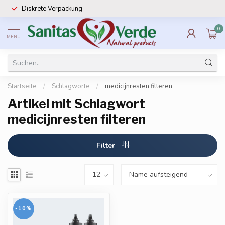
Diskrete Verpackung
0
MENU
Startseite
/
Schlagworte
/
medicijnresten filteren
Artikel mit Schlagwort
medicijnresten filteren
Filter
-10%