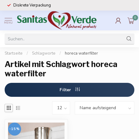
Diskrete Verpackung
0
MENU
Startseite
/
Schlagworte
/
horeca waterfilter
Artikel mit Schlagwort horeca
waterfilter
Filter
-15%