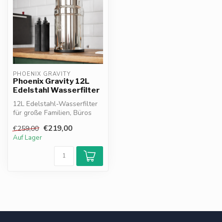
PHOENIX GRAVITY
Phoenix Gravity 12L
Edelstahl Wasserfilter
12L Edelstahl-Wasserfilter
für große Familien, Büros
und Off-Grid. Entfernt
€219,00
€259,00
PFAS...
Auf Lager