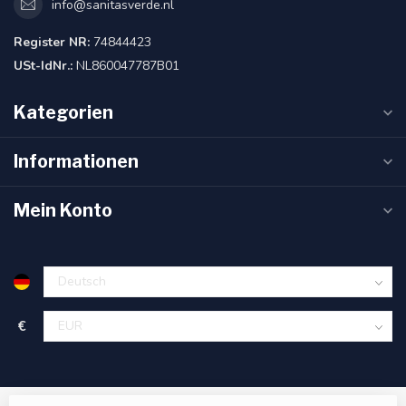
info@sanitasverde.nl
Register NR:
74844423
USt-IdNr.:
NL860047787B01
Kategorien
Informationen
Mein Konto
€